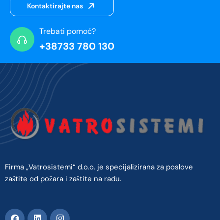
Kontaktirajte nas
Trebati pomoć?
+38733 780 130
Firma „Vatrosistemi“ d.o.o. je specijalizirana za poslove
zaštite od požara i zaštite na radu.