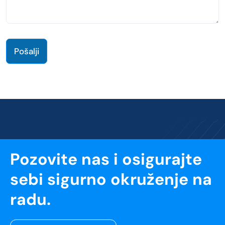
Pošalji
Pozovite nas i osigurajte
sebi sigurno okruženje na
radu.