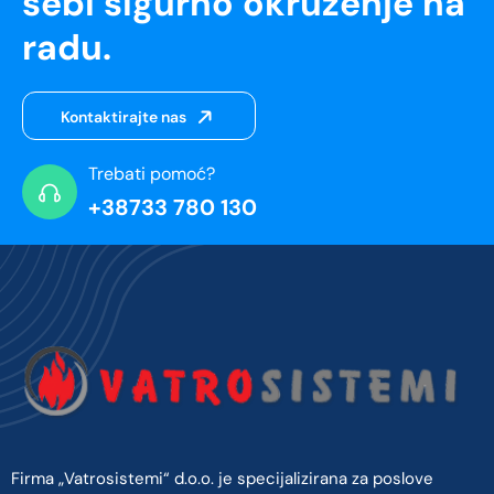
sebi sigurno okruženje na
radu.
Kontaktirajte nas
Trebati pomoć?
+38733 780 130
Firma „Vatrosistemi“ d.o.o. je specijalizirana za poslove