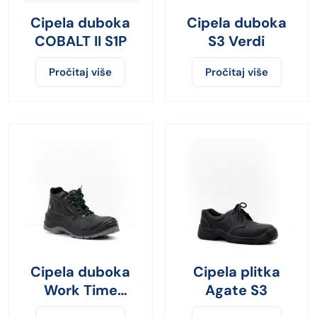
Cipela duboka
Cipela duboka
COBALT II S1P
S3 Verdi
Pročitaj više
Pročitaj više
Cipela duboka
Cipela plitka
Work Time
Agate S3
Strong sa č.k. i