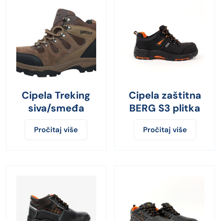
Cipela Treking
Cipela zaštitna
siva/smeđa
BERG S3 plitka
Pročitaj više
Pročitaj više