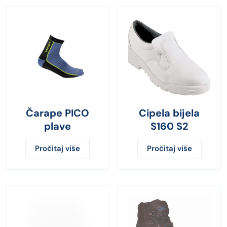
Čarape PICO
Cipela bijela
plave
S160 S2
Pročitaj više
Pročitaj više