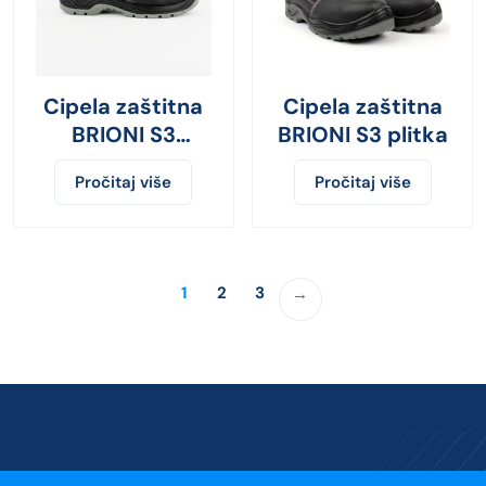
Cipela zaštitna
Cipela zaštitna
BRIONI S3
BRIONI S3 plitka
duboka
Pročitaj više
Pročitaj više
1
2
3
→