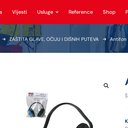
a
Vijesti
Usluge
Reference
Shop
P
ZAŠTITA GLAVE, OČIJU I DIŠNIH PUTEVA
Antifo
Š
K