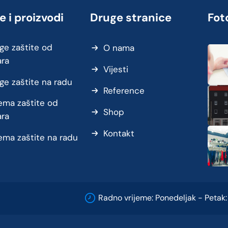
e i proizvodi
Druge stranice
Foto
ge zaštite od
O nama
ara
Vijesti
ge zaštite na radu
Reference
ma zaštite od
Shop
ara
Kontakt
ma zaštite na radu
Radno vrijeme: Ponedeljak - Petak: