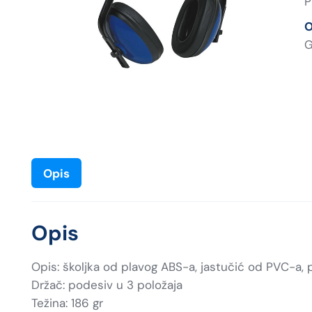
P
O
G
Opis
Opis
Opis: školjka od plavog ABS-a, jastučić od PVC-a,
Držač: podesiv u 3 položaja
Težina: 186 gr