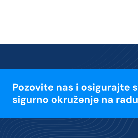
Pozovite nas i osigurajte 
sigurno okruženje na radu