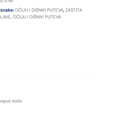
UTEVA
znake:
OČIJU I DIŠNIH PUTEVA
,
ZAŠTITA
LAVE, OČIJU I DIŠNIH PUTEVA
 poput kože