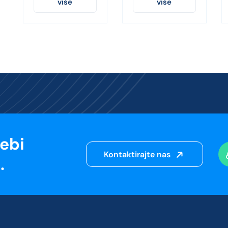
više
više
sebi
Kontaktirajte nas
.