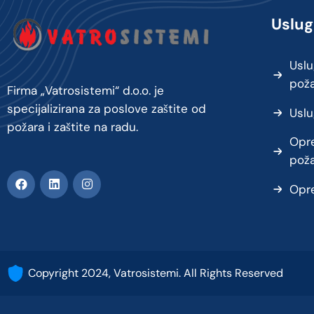
Uslug
Uslu
pož
Firma „Vatrosistemi“ d.o.o. je
specijalizirana za poslove zaštite od
Uslu
požara i zaštite na radu.
Opre
pož
Opre
Copyright 2024, Vatrosistemi. All Rights Reserved