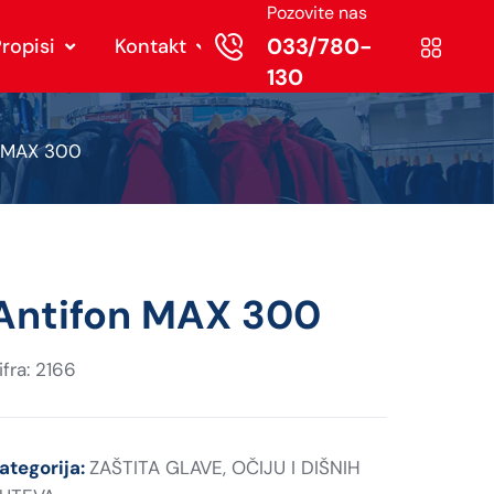
Pozovite nas
033/780-
ropisi
Kontakt
130
n MAX 300
Antifon MAX 300
ifra: 2166
ategorija:
ZAŠTITA GLAVE, OČIJU I DIŠNIH