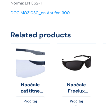
Norma: EN 352-1
DOC MO31030_en Antifon 300
Related products
Naočale
Naočale
zaštitne
Freelux
V7000
tamne
Pročitaj
Pročitaj
62148