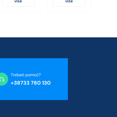
više
više
Trebati pomoć?
+38733 780 130