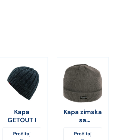
Kapa
Kapa zimska
GETOUT I
sa
utopljenjem
Pročitaj
Pročitaj