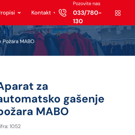
Pozovite nas
033/780-
ropisi
Kontakt
130
e Požara MABO
Aparat za
automatsko gašenje
požara MABO
ifra: 1052