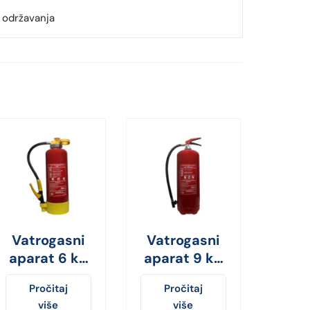
 održavanja
Vatrogasni
Vatrogasni
aparat 6 kg
aparat 9 kg
ABC prah sa
ABC prah
Pročitaj
Pročitaj
bočicom
više
više