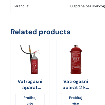
Garancija:
10 godina bez ikakvog
Related products
Vatrogasni
Vatrogasni
aparat
aparat 2 kg
CO2-5 kg
ABC prah
Pročitaj
Pročitaj
više
više