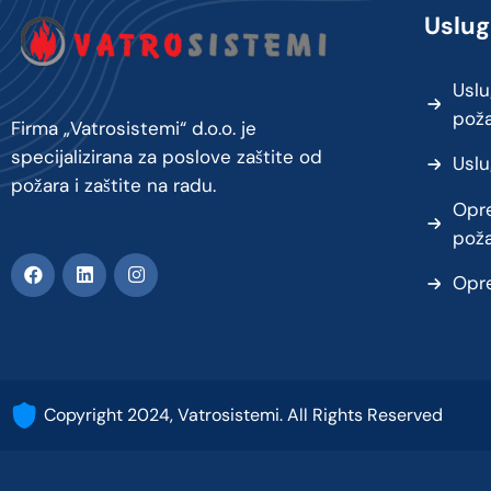
Uslug
Uslu
pož
Firma „Vatrosistemi“ d.o.o. je
specijalizirana za poslove zaštite od
Uslu
požara i zaštite na radu.
Opre
pož
Opre
Copyright 2024, Vatrosistemi. All Rights Reserved