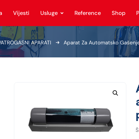
a
Vijesti
Usluge
Reference
Shop
P
VATROGASNI APARATI
Aparat Za Automatsko Gašenj
Š