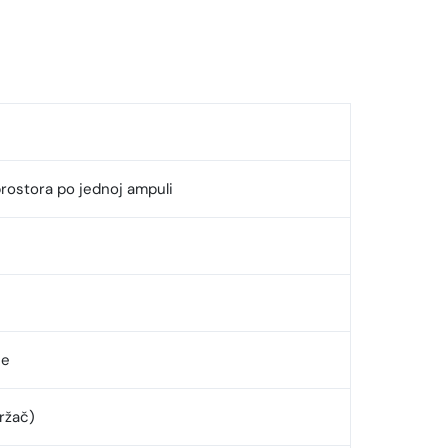
rostora po jednoj ampuli
ne
držač)