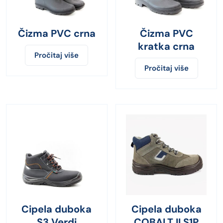
Čizma PVC crna
Čizma PVC
kratka crna
Pročitaj više
Pročitaj više
Cipela duboka
Cipela duboka
S3 Verdi
COBALT II S1P