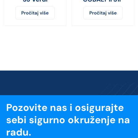
Pročitaj više
Pročitaj više
Pozovite nas i osigurajte
sebi sigurno okruženje na
radu.