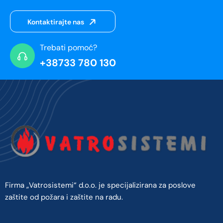
Kontaktirajte nas
Trebati pomoć?
+38733 780 130
Firma „Vatrosistemi“ d.o.o. je specijalizirana za poslove
zaštite od požara i zaštite na radu.