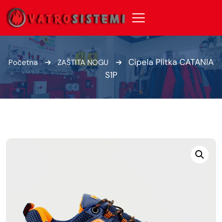
Cipela Plitka CATANIA
Početna
ZAŠTITA NOGU
S1P