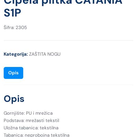
S1P
Šifra: 2305
Kategorija:
ZAŠTITA NOGU
Opis
Opis
Gornjište: PU i mrežica
Podstava: mrežasti tekstil
Uložna tabanica: tekstilna
Tabanica: neprobojna tekstilna