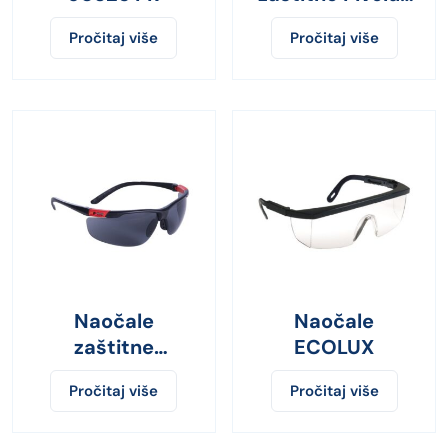
TM
Pročitaj više
Pročitaj više
Naočale
Naočale
zaštitne
ECOLUX
THUNDERLUX
Pročitaj više
Pročitaj više
tamne