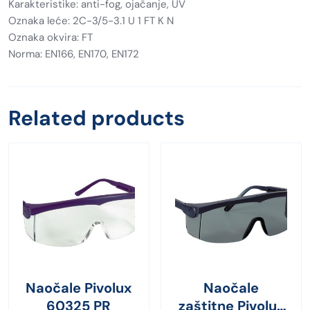
Karakteristike: anti-fog, ojačanje, UV
Oznaka leće: 2C-3/5-3.1 U 1 FT K N
Oznaka okvira: FT
Norma: EN166, EN170, EN172
Related products
Naočale Pivolux
Naočale
60325 PR
zaštitne Pivolux