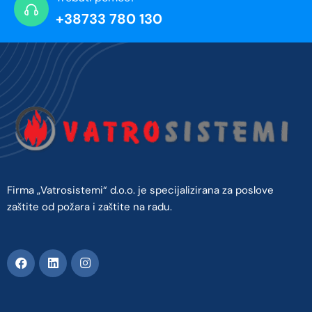
+38733 780 130
Firma „Vatrosistemi“ d.o.o. je specijalizirana za poslove
zaštite od požara i zaštite na radu.