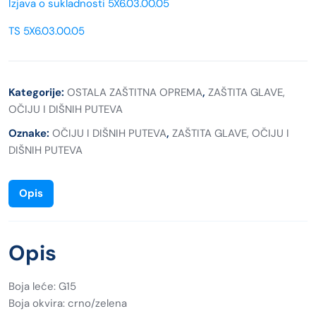
Izjava o sukladnosti 5X6.03.00.05
TS 5X6.03.00.05
Kategorije:
OSTALA ZAŠTITNA OPREMA
,
ZAŠTITA GLAVE,
OČIJU I DIŠNIH PUTEVA
Oznake:
OČIJU I DIŠNIH PUTEVA
,
ZAŠTITA GLAVE, OČIJU I
DIŠNIH PUTEVA
Opis
Opis
Boja leće: G15
Boja okvira: crno/zelena