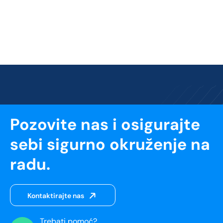
Pozovite nas i osigurajte
sebi sigurno okruženje na
radu.
Kontaktirajte nas
Trebati pomoć?