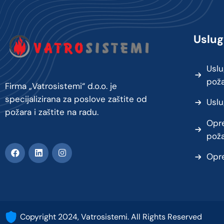
Uslug
Uslu
pož
Firma „Vatrosistemi“ d.o.o. je
specijalizirana za poslove zaštite od
Uslu
požara i zaštite na radu.
Opre
pož
Opre
Copyright 2024, Vatrosistemi. All Rights Reserved