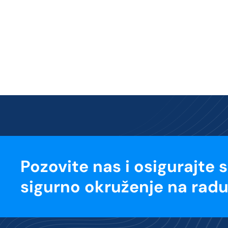
Pozovite nas i osigurajte 
sigurno okruženje na radu