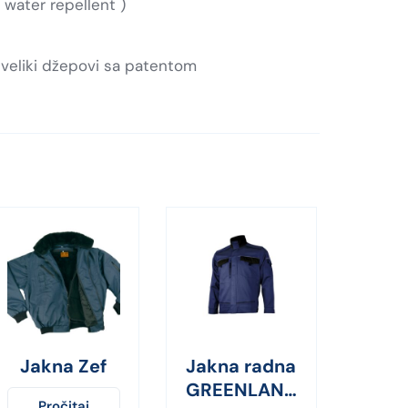
 water repellent )
, veliki džepovi sa patentom
Jakna Zef
Jakna radna
GREENLAND
Pročitaj