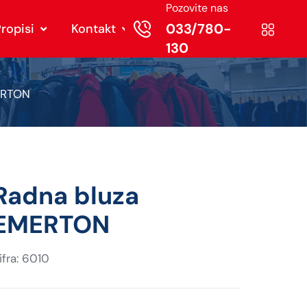
Pozovite nas
033/780-
ropisi
Kontakt
130
ERTON
Radna bluza
EMERTON
ifra: 6010