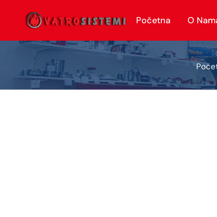
Početna
O Nam
Poče