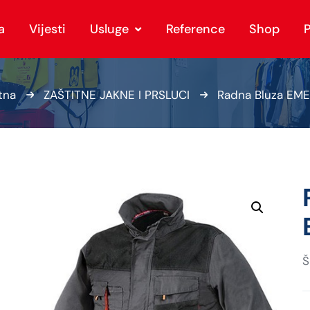
a
Vijesti
Usluge
Reference
Shop
P
tna
ZAŠTITNE JAKNE I PRSLUCI
Radna Bluza EM
Š