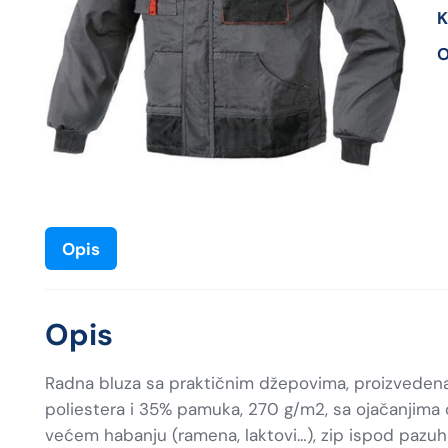
K
O
Opis
Opis
Radna bluza sa praktičnim džepovima, proizvedena 
poliestera i 35% pamuka, 270 g/m2, sa ojačanjima
većem habanju (ramena, laktovi…), zip ispod pazuha 