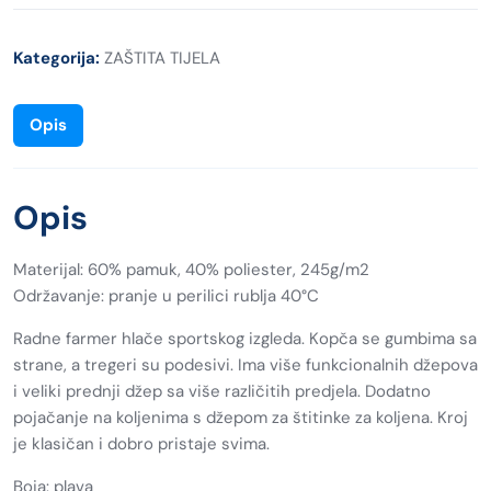
Kategorija:
ZAŠTITA TIJELA
Opis
Opis
Materijal: 60% pamuk, 40% poliester, 245g/m2
Održavanje: pranje u perilici rublja 40°C
Radne farmer hlače sportskog izgleda. Kopča se gumbima sa
strane, a tregeri su podesivi. Ima više funkcionalnih džepova
i veliki prednji džep sa više različitih predjela. Dodatno
pojačanje na koljenima s džepom za štitinke za koljena. Kroj
je klasičan i dobro pristaje svima.
Boja: plava