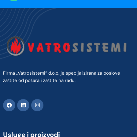
Firma „Vatrosistemi“ d.o.o. je specijalizirana za poslove
zaštite od požara i zaštite na radu.
Usluge i proizvodi