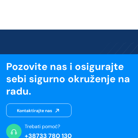
Pozovite nas i osigurajte
sebi sigurno okruženje na
radu.
Kontaktirajte nas
Trebati pomoć?
+38733 780 130