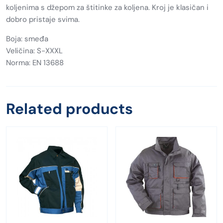
koljenima s džepom za štitinke za koljena. Kroj je klasičan i
dobro pristaje svima.
Boja: smeđa
Veličina: S-XXXL
Norma: EN 13688
Related products