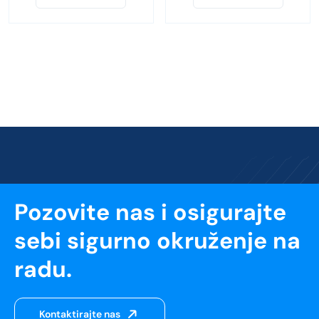
Pozovite nas i osigurajte
sebi sigurno okruženje na
radu.
Kontaktirajte nas