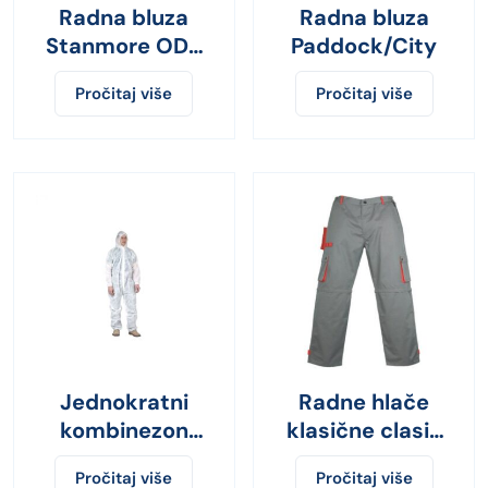
Radna bluza
Radna bluza
Stanmore OD-
Paddock/City
5200 100%
Pročitaj više
Pročitaj više
pamuk
Jednokratni
Radne hlače
kombinezon
klasične clasic
Polypro
plus
Pročitaj više
Pročitaj više