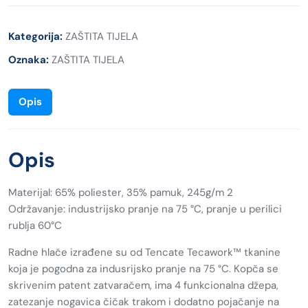
Kategorija:
ZAŠTITA TIJELA
Oznaka:
ZAŠTITA TIJELA
Opis
Opis
Materijal: 65% poliester, 35% pamuk, 245g/m 2
Održavanje: industrijsko pranje na 75 °C, pranje u perilici
rublja 60°C
Radne hlače izrađene su od Tencate Tecawork™ tkanine
koja je pogodna za indusrijsko pranje na 75 °C. Kopča se
skrivenim patent zatvaračem, ima 4 funkcionalna džepa,
zatezanje nogavica čičak trakom i dodatno pojačanje na