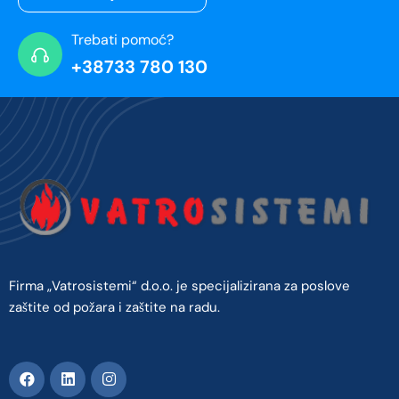
Trebati pomoć?
+38733 780 130
Firma „Vatrosistemi“ d.o.o. je specijalizirana za poslove
zaštite od požara i zaštite na radu.