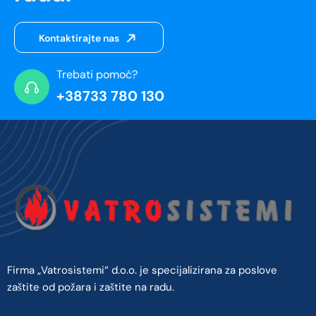
Kontaktirajte nas
Trebati pomoć?
+38733 780 130
Firma „Vatrosistemi“ d.o.o. je specijalizirana za poslove
zaštite od požara i zaštite na radu.