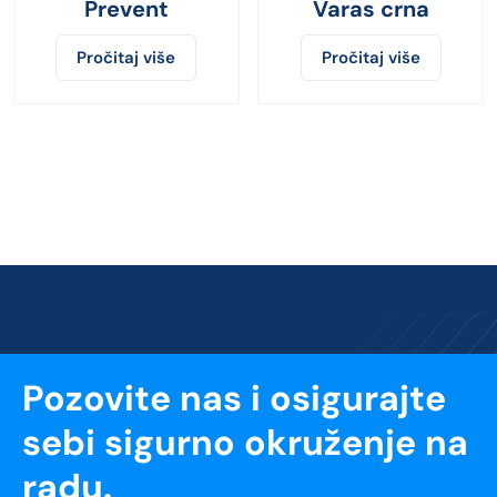
Prevent
Varas crna
Pročitaj više
Pročitaj više
Pozovite nas i osigurajte
sebi sigurno okruženje na
radu.