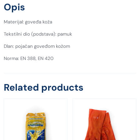
Opis
Materijal: goveđa koža
Tekstilni dio (podstava): pamuk
Dlan: pojačan goveđom kožom
Norma: EN 388, EN 420
Related products