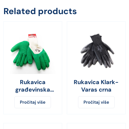
Related products
Rukavica
Rukavica Klark-
građevinska
Varas crna
zelena Standard
Pročitaj više
Pročitaj više