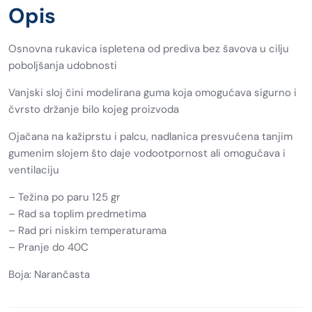
Opis
Osnovna rukavica ispletena od prediva bez šavova u cilju
poboljšanja udobnosti
Vanjski sloj čini modelirana guma koja omogućava sigurno i
čvrsto držanje bilo kojeg proizvoda
Ojačana na kažiprstu i palcu, nadlanica presvućena tanjim
gumenim slojem što daje vodootpornost ali omogućava i
ventilaciju
– Težina po paru 125 gr
– Rad sa toplim predmetima
– Rad pri niskim temperaturama
– Pranje do 40C
Boja: Narančasta