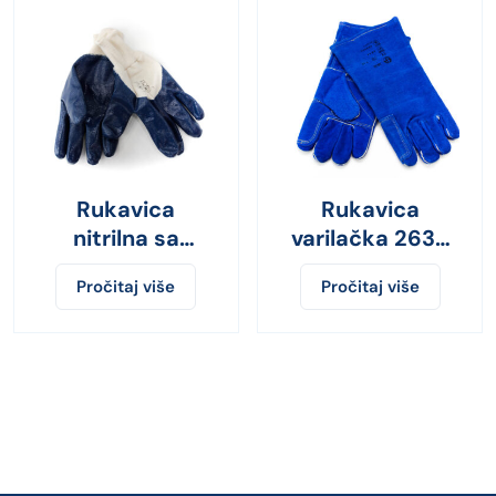
Rukavica
Rukavica
nitrilna sa
varilačka 2636
renderom 9420
plava
Pročitaj više
Pročitaj više