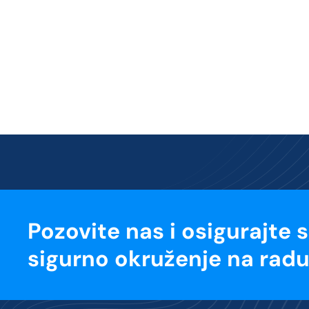
Pozovite nas i osigurajte 
sigurno okruženje na radu