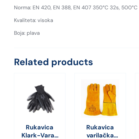
Norma: EN 420, EN 388, EN 407 350°C 32s, 500°C 
Kvaliteta: visoka
Boja: plava
Related products
Rukavica
Rukavica
Klark-Varas
varilačka