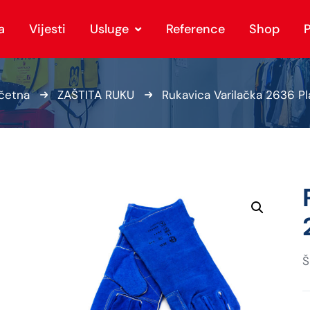
a
Vijesti
Usluge
Reference
Shop
P
četna
ZAŠTITA RUKU
Rukavica Varilačka 2636 Pl
Š