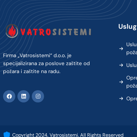
Uslug
Uslu
pož
Firma „Vatrosistemi“ d.o.o. je
specijalizirana za poslove zaštite od
Uslu
požara i zaštite na radu.
Opre
pož
Opre
Copyright 2024, Vatrosistemi. All Rights Reserved