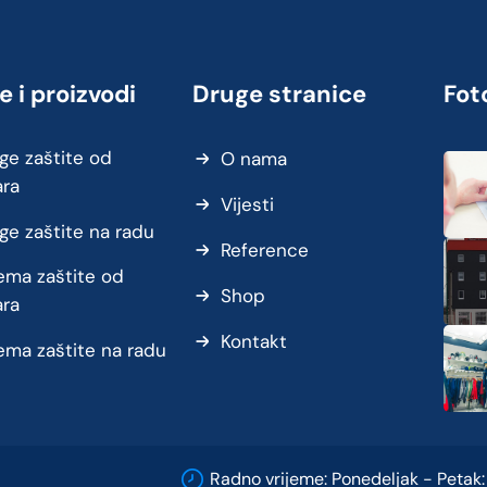
e i proizvodi
Druge stranice
Foto
ge zaštite od
O nama
ara
Vijesti
ge zaštite na radu
Reference
ma zaštite od
Shop
ara
Kontakt
ma zaštite na radu
Radno vrijeme: Ponedeljak - Petak: