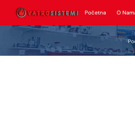
Početna
O Nam
Po