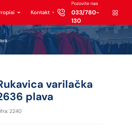
Pozovite nas
033/780-
ropisi
Kontakt
130
ava
Rukavica varilačka
2636 plava
ifra: 2240