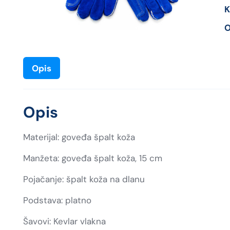
K
O
Opis
Opis
Materijal: goveđa špalt koža
Manžeta: goveđa špalt koža, 15 cm
Pojačanje: špalt koža na dlanu
Podstava: platno
Šavovi: Kevlar vlakna