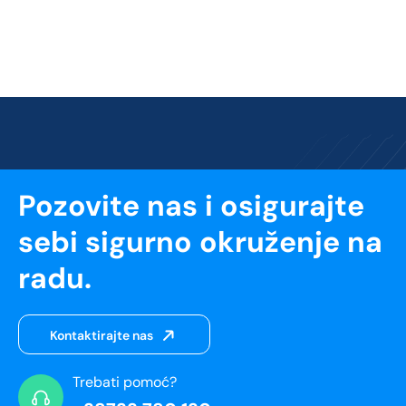
Pozovite nas i osigurajte
sebi sigurno okruženje na
radu.
Kontaktirajte nas
Trebati pomoć?