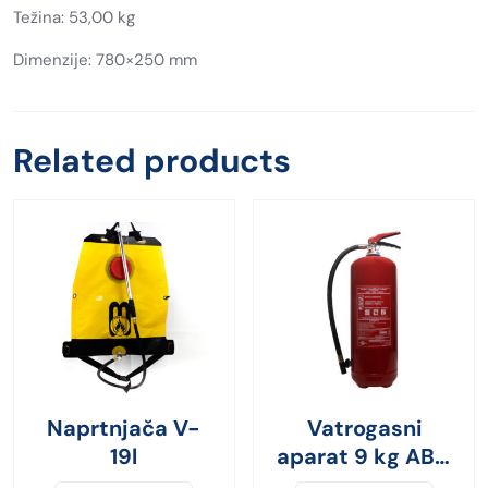
Težina: 53,00 kg
Dimenzije: 780×250 mm
Related products
Naprtnjača V-
Vatrogasni
19l
aparat 9 kg ABC
prah