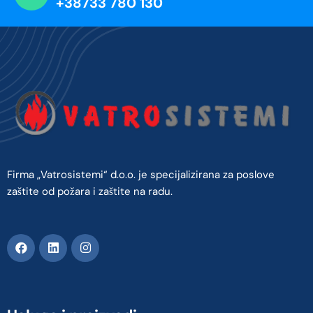
+38733 780 130
Firma „Vatrosistemi“ d.o.o. je specijalizirana za poslove
zaštite od požara i zaštite na radu.