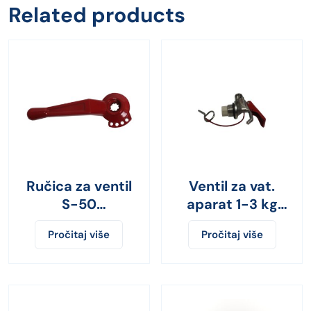
Related products
Ručica za ventil
Ventil za vat.
S-50
aparat 1-3 kg
KX0500444C
KX0100400C
Pročitaj više
Pročitaj više