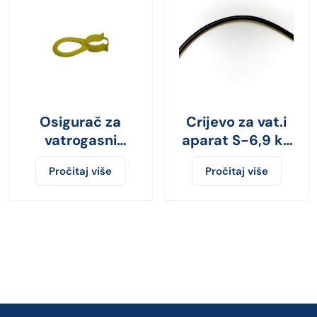
Osigurač za
Crijevo za vat.i
vatrogasni
aparat S-6,9 kg
aparat LUX
KX0900703B1
Pročitaj više
Pročitaj više