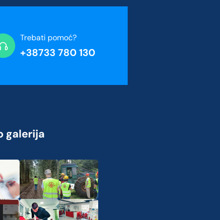
Trebati pomoć?
+38733 780 130
 galerija