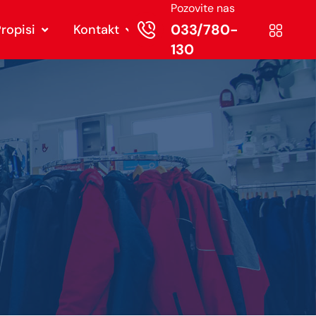
Pozovite nas
033/780-
ropisi
Kontakt
130