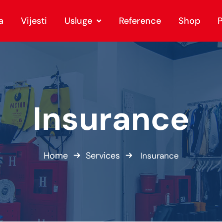
a
Vijesti
Usluge
Reference
Shop
P
Insurance
Home
Services
Insurance