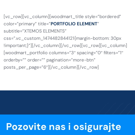
[vc_row][vc_column][woodmart_title style=”bordered”
color=”primary” title=”
PORTFOLIO ELEMENT
”
subtitle=”XTEMOS ELEMENTS”
css=”.vc_custom_1474482844121{margin-bottom: 30px
!important;}”][/vc_column][/vc_row][vc_row][vc_column]
[woodmart_portfolio columns=”3″ spacing=”0″ filters=”1″
orderby=”” order=”” pagination=”more-btn”
posts_per_page=”6″][/vc_column][/vc_row]
Pozovite nas i osigurajte