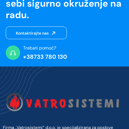
sebi sigurno okruženje na
radu.
Kontaktirajte nas
Trebati pomoć?
+38733 780 130
Firma „Vatrosistemi“ d.o.o. je specijalizirana za poslove