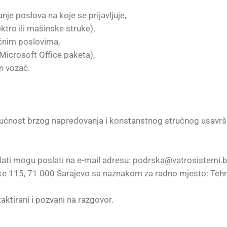
je poslova na koje se prijavljuje,
tro ili mašinske struke),
ličnim poslovima,
Microsoft Office paketa),
n vozač.
ćnost brzog napredovanja i konstanstnog stručnog usavrš
dati mogu poslati na e-mail adresu: podrska@vatrosistemi.b
jke 115, 71 000 Sarajevo sa naznakom za radno mjesto: Tehni
taktirani i pozvani na razgovor.