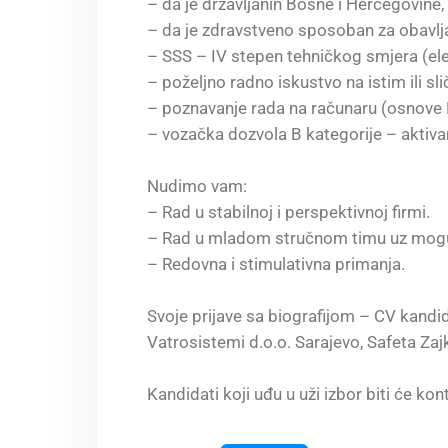
– da je državljanin Bosne i Hercegovine,
– da je zdravstveno sposoban za obavljan
– SSS – IV stepen tehničkog smjera (elek
– poželjno radno iskustvo na istim ili s
– poznavanje rada na računaru (osnove 
– vozačka dozvola B kategorije – aktiva
Nudimo vam:
– Rad u stabilnoj i perspektivnoj firmi.
– Rad u mladom stručnom timu uz mogu
– Redovna i stimulativna primanja.
Svoje prijave sa biografijom – CV kandi
Vatrosistemi d.o.o. Sarajevo, Safeta Za
Kandidati koji uđu u uži izbor biti će kon