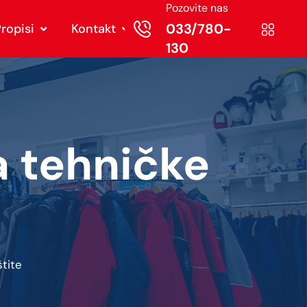
Pozovite nas
033/780-
ropisi
Kontakt
130
 tehničke
tite