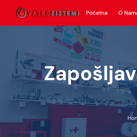
Početna
O Nam
Zapošlja
Ho