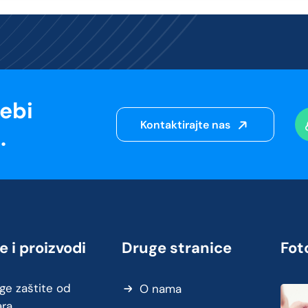
sebi
Kontaktirajte nas
.
e i proizvodi
Druge stranice
Foto
ge zaštite od
O nama
ara