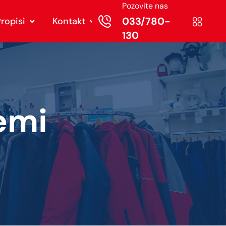
Pozovite nas
033/780-
ropisi
Kontakt
130
emi