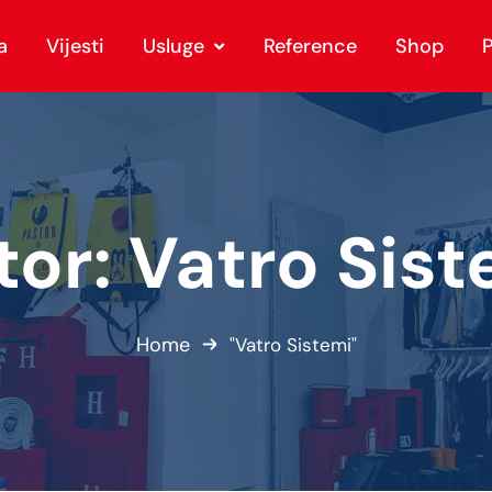
a
Vijesti
Usluge
Reference
Shop
P
tor:
Vatro Sist
Home
"Vatro Sistemi"