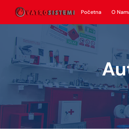
Početna
O Nam
Au