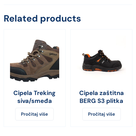
Related products
Cipela Treking
Cipela zaštitna
siva/smeđa
BERG S3 plitka
Pročitaj više
Pročitaj više