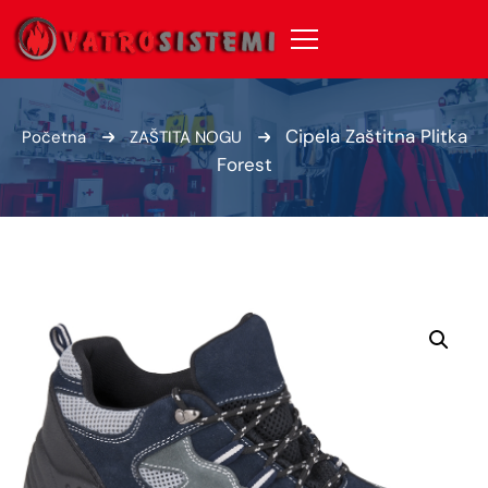
Cipela Zaštitna Plitka
Početna
ZAŠTITA NOGU
Forest