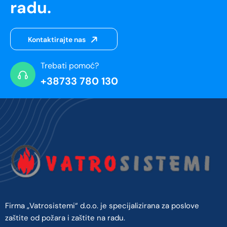
radu.
Kontaktirajte nas
Trebati pomoć?
+38733 780 130
Firma „Vatrosistemi“ d.o.o. je specijalizirana za poslove
zaštite od požara i zaštite na radu.