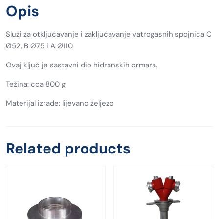
Opis
Služi za otključavanje i zaključavanje vatrogasnih spojnica C
Ø52, B Ø75 i A Ø110
Ovaj ključ je sastavni dio hidranskih ormara.
Težina: cca 800 g
Materijal izrade: lijevano željezo
Related products