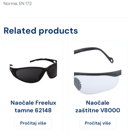
Norma: EN 172
Related products
Naočale Freelux
Naočale
tamne 62148
zaštitne V8000
Pročitaj više
Pročitaj više