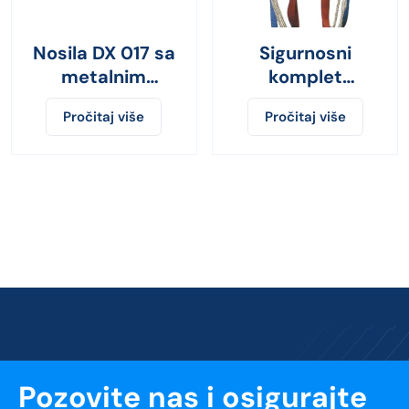
Nosila DX 017 sa
Sigurnosni
metalnim
komplet
ramom
B103S/2
Pročitaj više
Pročitaj više
Pozovite nas i osigurajte