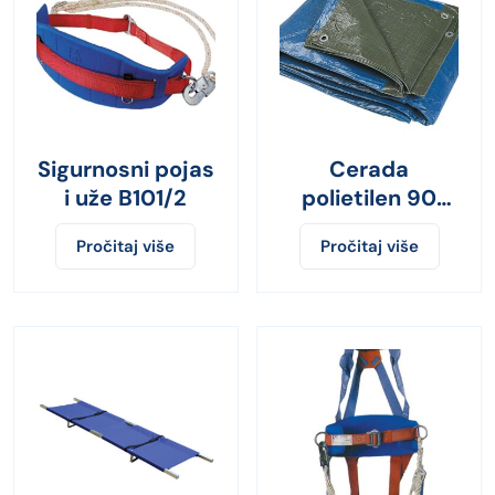
Sigurnosni pojas
Cerada
i uže B101/2
polietilen 90
g/m 2×3 m
Pročitaj više
Pročitaj više