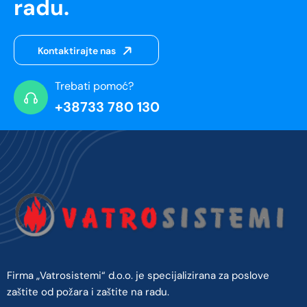
radu.
Kontaktirajte nas
Trebati pomoć?
+38733 780 130
Firma „Vatrosistemi“ d.o.o. je specijalizirana za poslove
zaštite od požara i zaštite na radu.