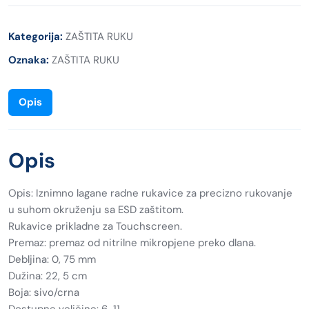
Kategorija:
ZAŠTITA RUKU
Oznaka:
ZAŠTITA RUKU
Opis
Opis
Opis: Iznimno lagane radne rukavice za precizno rukovanje
u suhom okruženju sa ESD zaštitom.
Rukavice prikladne za Touchscreen.
Premaz: premaz od nitrilne mikropjene preko dlana.
Debljina: 0, 75 mm
Dužina: 22, 5 cm
Boja: sivo/crna
Dostupne veličine: 6-11