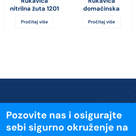
Rukavica
Rukavica
nitrilna žuta 1201
domaćinska
Pročitaj više
Pročitaj više
Pozovite nas i osigurajte
sebi sigurno okruženje na