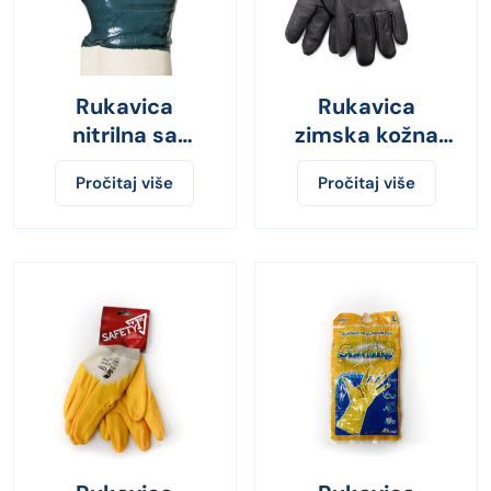
Rukavica
Rukavica
nitrilna sa
zimska kožna
manžetom
2475
Pročitaj više
Pročitaj više
9620