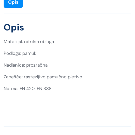
Opis
Opis
Materijal: nitrilna obloga
Podloga: pamuk
Nadlanica: prozračna
Zapešće: rastezljivo pamučno pletivo
Norma: EN 420, EN 388