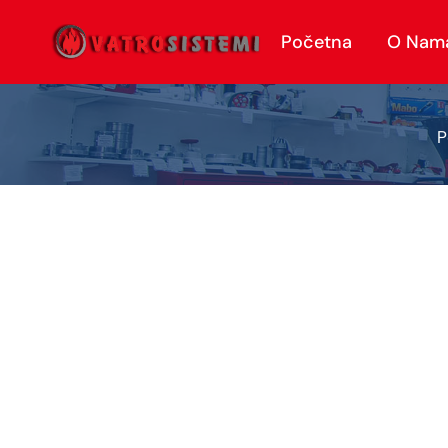
Početna
O Nam
P