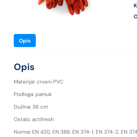
K
O
Opis
Opis
Materijal: crveni PVC
Podloga: pamuk
Dužina: 36 cm
Ostalo: actifresh
Norma: EN 420, EN 388, EN 374-1, EN 374-2, EN 37