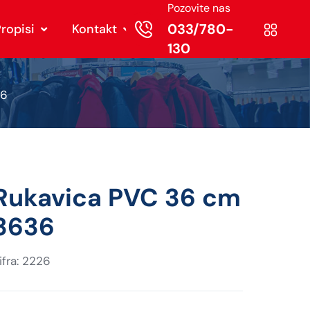
Pozovite nas
033/780-
ropisi
Kontakt
130
36
Rukavica PVC 36 cm
3636
ifra: 2226