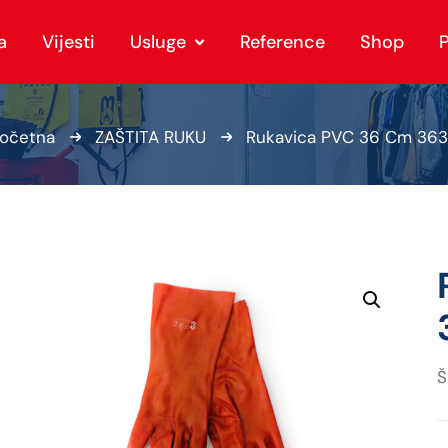
a
Vijesti
Usluge
Reference
Shop
P
očetna
ZAŠTITA RUKU
Rukavica PVC 36 Cm 36
Š