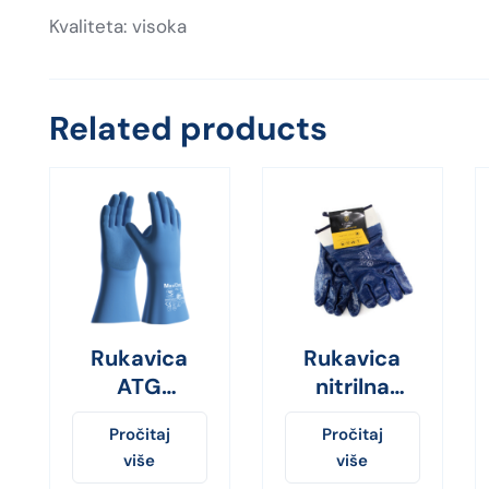
Kvaliteta: visoka
Related products
Rukavica
Rukavica
ATG
nitrilna
MaxiChem
Corda sa
Pročitaj
Pročitaj
cut lated
nitrilnim
više
više
duga plava
premazom