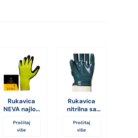
Rukavica
Rukavica
NEVA najlon
nitrilna sa
sa lateks
manžetom
Pročitaj
Pročitaj
premazom
9620
više
više