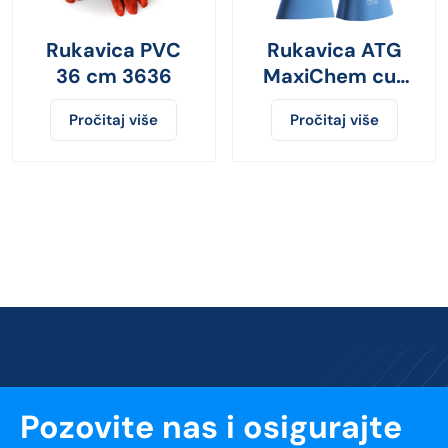
Rukavica PVC
Rukavica ATG
36 cm 3636
MaxiChem cut
lated duga
Pročitaj više
Pročitaj više
plava
Pozovite nas i osigurajte