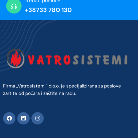
Trebati pomoć?
+38733 780 130
Firma „Vatrosistemi“ d.o.o. je specijalizirana za poslove
zaštite od požara i zaštite na radu.