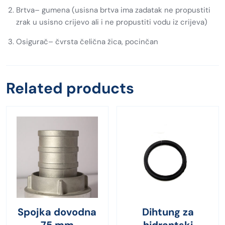
Brtva– gumena (usisna brtva ima zadatak ne propustiti
zrak u usisno crijevo ali i ne propustiti vodu iz crijeva)
Osigurač– čvrsta čelična žica, pocinčan
Related products
Spojka dovodna
Dihtung za
75 mm
hidrantski