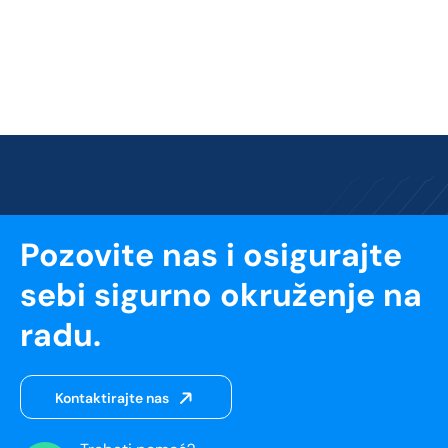
Pozovite nas i osigurajte
sebi sigurno okruženje na
radu.
Kontaktirajte nas