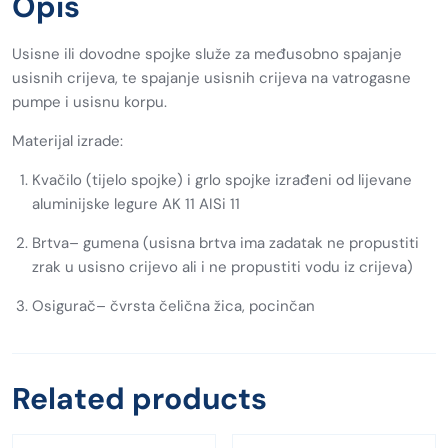
Opis
Usisne ili dovodne spojke služe za međusobno spajanje
usisnih crijeva, te spajanje usisnih crijeva na vatrogasne
pumpe i usisnu korpu.
Materijal izrade:
Kvačilo (tijelo spojke) i grlo spojke izrađeni od lijevane
aluminijske legure AK 11 AISi 11
Brtva– gumena (usisna brtva ima zadatak ne propustiti
zrak u usisno crijevo ali i ne propustiti vodu iz crijeva)
Osigurač– čvrsta čelična žica, pocinčan
Related products