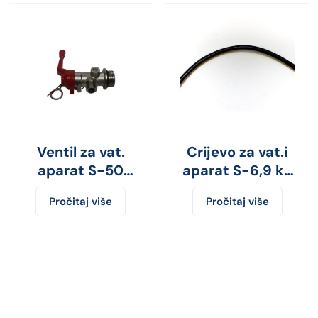
Ventil za vat.
Crijevo za vat.i
aparat S-50
aparat S-6,9 kg
Ž/N
KX0900703B1
Pročitaj više
Pročitaj više
KX05003C00