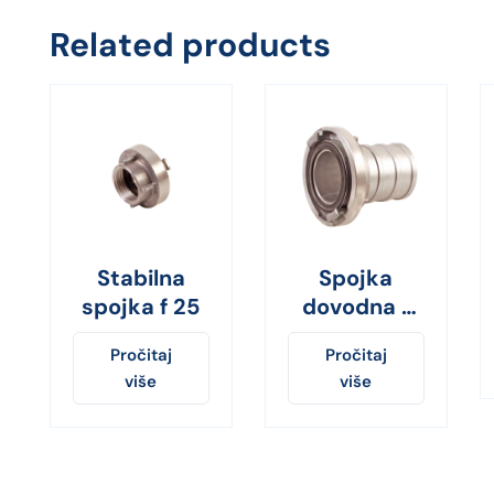
Related products
Stabilna
Spojka
spojka f 25
dovodna f
110 mm
Pročitaj
Pročitaj
više
više