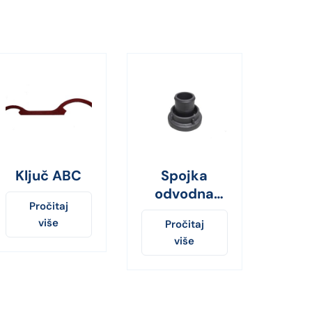
Ključ ABC
Spojka
odvodna
Pročitaj
PVC 52 mm
više
Pročitaj
više