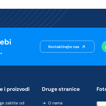
sebi
Kontaktirajte nas
.
e i proizvodi
Druge stranice
Foto
ge zaštite od
O nama