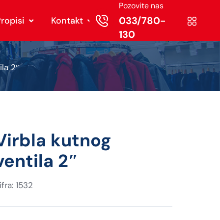
Pozovite nas
033/780-
ropisi
Kontakt
130
la 2″
Virbla kutnog
ventila 2″
ifra: 1532