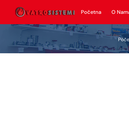
Početna
O Nam
Poče