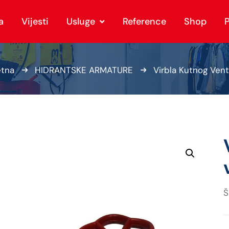
a
Vijesti
Usluge
Reference
Shop
P
tna
HIDRANTSKE ARMATURE
Virbla Kutnog Venti
Š