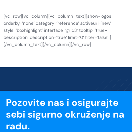
[vc_row][vc_column][vc_column_text][show-logos
orderby=’none’ category=’referenca’ activeurl=’new’
style=’boxhighlight’ interface=’grid3′ tooltip=’true-
description’ description=’true’ limit=’0′ filter=’false’ ]
[/vc_column_text][/vc_column][/vc_row]
Pozovite nas i osigurajte
sebi sigurno okruženje na
radu.