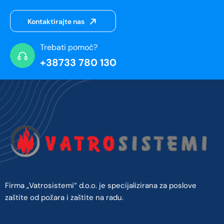
Kontaktirajte nas
Trebati pomoć?
+38733 780 130
Firma „Vatrosistemi“ d.o.o. je specijalizirana za poslove
zaštite od požara i zaštite na radu.