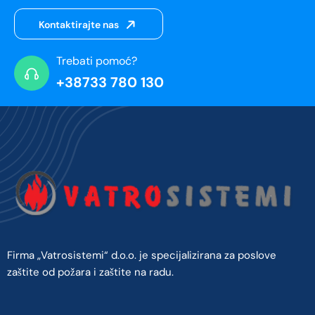
Kontaktirajte nas
Trebati pomoć?
+38733 780 130
Firma „Vatrosistemi“ d.o.o. je specijalizirana za poslove
zaštite od požara i zaštite na radu.