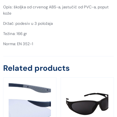
Opis: školjka od crvenog ABS-a, jastučić od PVC-a, poput
kože
Držač: podesiv u 3 položaja
Težina: 166 gr
Norma: EN 352-1
Related products