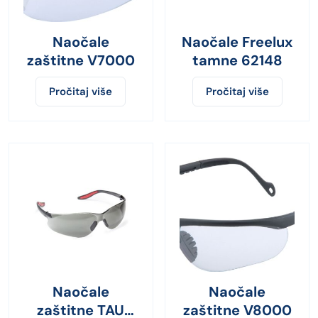
Naočale
Naočale Freelux
zaštitne V7000
tamne 62148
Pročitaj više
Pročitaj više
Naočale
Naočale
zaštitne TAU
zaštitne V8000