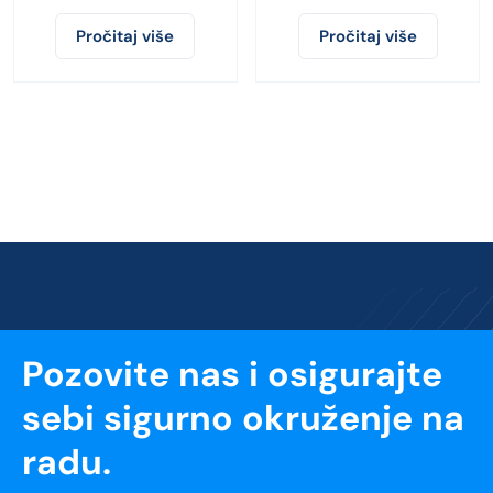
tamne
Pročitaj više
Pročitaj više
Pozovite nas i osigurajte
sebi sigurno okruženje na
radu.